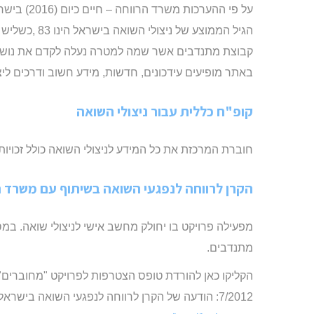
על פי ההערכות משרד הרווחה – חיים כיום (2016) בישראל כ 175,000 ניצולי שואה.
הגיל הממוצע של ניצולי השואה בישראל הינו 83 ,כשליש מהם חיים לבד ונאלצים להסתדר בגפם.
קבוצת מתנדבים אשר שמה למטרה נעלה לקדם את נושא 
באתר מופיעים עידכונים, חדשות, מידע חשוב ודרכים לי
קופ"ח כללית עבור ניצולי השואה
חוברת המרכזת את כל המידע לניצולי השואה כולל זכויות
הקרן לרווחה לנפגעי השואה בשיתוף עם משרד ה
מפעילה פרויקט בו יחולק מחשב אישי לניצולי שואה. במ
מתנדבים.
הקליקו כאן להורדת טופס הצטרפות לפרויקט "מחוברים"
7/2012: הודעה של הקרן לרווחה לנפגעי השואה בישראל